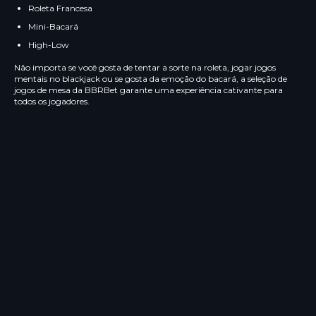
Roleta Francesa
Mini-Bacará
High-Low
Não importa se você gosta de tentar a sorte na roleta, jogar jogos
mentais no blackjack ou se gosta da emoção do bacará, a seleção de
jogos de mesa da BBRBet garante uma experiência cativante para
todos os jogadores.