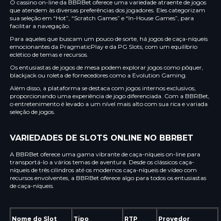
O cassino on-line da BBRBet oferece uma variedade atraente de jogos
que atendem às diversas preferências dos jogadores. Eles categorizam
sua seleção em “Hot”, “Scratch Games” e “In-House Games”, para
facilitar a navegação.
Para aqueles que buscam um pouco de sorte, há jogos de caça-níqueis
emocionantes da PragmaticPlay e da PG Slots, com um equilíbrio
eclético de temas e recursos.
Os entusiastas de jogos de mesa podem explorar jogos como pôquer,
blackjack ou roleta de fornecedores como a Evolution Gaming.
Além disso, a plataforma se destaca com jogos internos exclusivos,
proporcionando uma experiência de jogo diferenciada. Com a BBRBet,
o entretenimento é levado a um nível mais alto com sua rica e variada
seleção de jogos.
VARIEDADES DE SLOTS ONLINE NO BBRBET
A BBRBet oferece uma gama vibrante de caça-níqueis on-line para
transportá-lo a vários temas de aventura. Desde os clássicos caça-
níqueis de três cilindros até os modernos caça-níqueis de vídeo com
recursos envolventes, a BBRBet oferece algo para todos os entusiastas
de caça-níqueis.
Nome do Slot
Tipo
RTP
Provedor