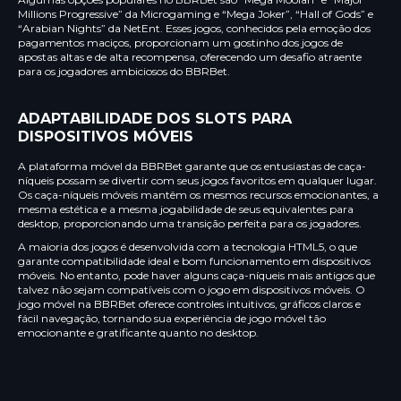
Millions Progressive” da Microgaming e “Mega Joker”, “Hall of Gods” e
“Arabian Nights” da NetEnt. Esses jogos, conhecidos pela emoção dos
pagamentos maciços, proporcionam um gostinho dos jogos de
apostas altas e de alta recompensa, oferecendo um desafio atraente
para os jogadores ambiciosos do BBRBet.
ADAPTABILIDADE DOS SLOTS PARA
DISPOSITIVOS MÓVEIS
A plataforma móvel da BBRBet garante que os entusiastas de caça-
níqueis possam se divertir com seus jogos favoritos em qualquer lugar.
Os caça-níqueis móveis mantêm os mesmos recursos emocionantes, a
mesma estética e a mesma jogabilidade de seus equivalentes para
desktop, proporcionando uma transição perfeita para os jogadores.
A maioria dos jogos é desenvolvida com a tecnologia HTML5, o que
garante compatibilidade ideal e bom funcionamento em dispositivos
móveis. No entanto, pode haver alguns caça-níqueis mais antigos que
talvez não sejam compatíveis com o jogo em dispositivos móveis. O
jogo móvel na BBRBet oferece controles intuitivos, gráficos claros e
fácil navegação, tornando sua experiência de jogo móvel tão
emocionante e gratificante quanto no desktop.