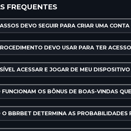
S FREQUENTES
ASSOS DEVO SEGUIR PARA CRIAR UMA CONTA
PROCEDIMENTO DEVO USAR PARA TER ACESSO
SÍVEL ACESSAR E JOGAR DE MEU DISPOSITIV
 FUNCIONAM OS BÔNUS DE BOAS-VINDAS QUE
 O BBRBET DETERMINA AS PROBABILIDADES 