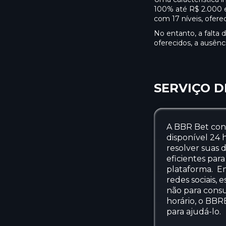
100% até R$ 2.000 e
com 17 níveis, ofere
No entanto, a falta 
oferecidos, a ausênc
SERVIÇO D
A BBR Bet cont
disponível 24 h
resolver suas 
eficientes pa
plataforma.
E
redes sociais, 
não para cons
horário, o BBR
para ajudá-lo.