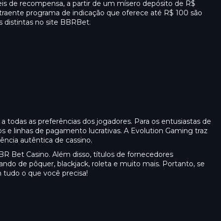
veis de recompensa, a partir de um mísero depósito de R$
atraente programa de indicação que oferece até R$ 100 são
 distintas no site BBRBet.
 todas as preferências dos jogadores. Para os entusiastas de
 e linhas de pagamento lucrativas. A Evolution Gaming traz
ncia autêntica de cassino.
BR Bet Casino. Além disso, títulos de fornecedores
o de pôquer, blackjack, roleta e muito mais. Portanto, se
m tudo o que você precisa!