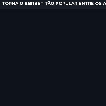
E TORNA O BBRBET TÃO POPULAR ENTRE OS 