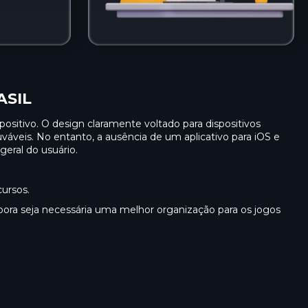
ASIL
itivo. O design claramente voltado para dispositivos
váveis. No entanto, a ausência de um aplicativo para iOS e
geral do usuário.
cursos.
bora seja necessária uma melhor organização para os jogos