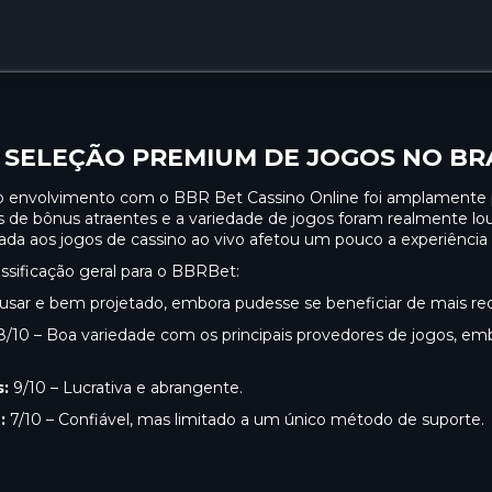
 SELEÇÃO PREMIUM DE JOGOS NO BR
 envolvimento com o BBR Bet Cassino Online foi amplamente pos
s de bônus atraentes e a variedade de jogos foram realmente lou
da aos jogos de cassino ao vivo afetou um pouco a experiência 
assificação geral para o BBRBet:
e usar e bem projetado, embora pudesse se beneficiar de mais re
8/10 – Boa variedade com os principais provedores de jogos, em
s:
9/10 – Lucrativa e abrangente.
e:
7/10 – Confiável, mas limitado a um único método de suporte.